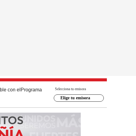
Selecciona tu emisora
ble con el
Programa
Elige tu emisora