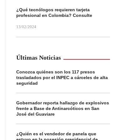
¿Qué tecnólogos requieren tarjeta
profesional en Colombia? Consulte
13/02/2024
Últimas Noticias
Conozca quiénes son los 117 presos
trasladados por el INPEC a cárceles de alta
seguridad
Gobernador reporta hallazgo de explosivos
frente a Base de Antinarcóticos en San
José del Guaviare
¿Quién es el vendedor de panela que
estuvo en la posesión presidencial de