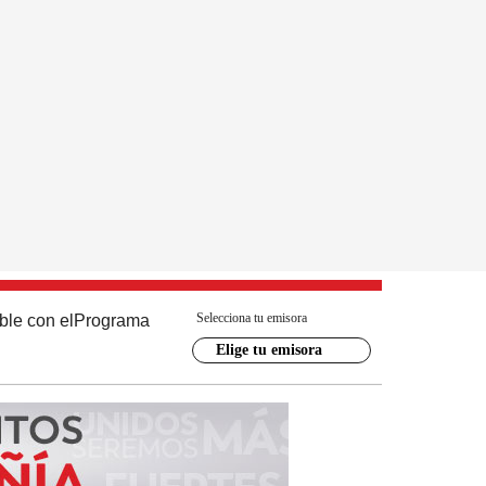
Selecciona tu emisora
ble con el
Programa
Elige tu emisora