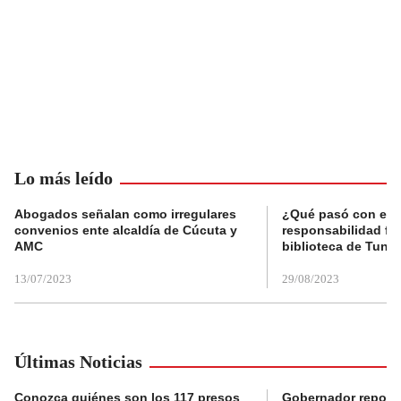
Lo más leído
Abogados señalan como irregulares
¿Qué pasó con el 
convenios ente alcaldía de Cúcuta y
responsabilidad fis
AMC
biblioteca de Tunja
13/07/2023
29/08/2023
Últimas Noticias
Conozca quiénes son los 117 presos
Gobernador reporta