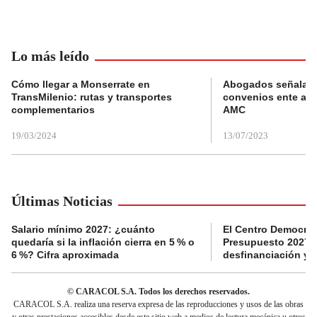
Lo más leído
Cómo llegar a Monserrate en
Abogados señalan 
TransMilenio: rutas y transportes
convenios ente alc
complementarios
AMC
19/03/2024
13/07/2023
Últimas Noticias
Salario mínimo 2027: ¿cuánto
El Centro Democrát
quedaría si la inflación cierra en 5 % o
Presupuesto 2027 p
6 %? Cifra aproximada
desfinanciación y 
© CARACOL S.A. Todos los derechos reservados.
CARACOL S.A. realiza una reserva expresa de las reproducciones y usos de las obras
y otras prestaciones accesibles desde este sitio web a medios de lectura mecánica u otros