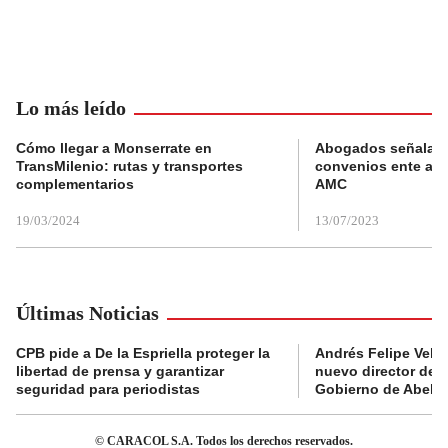
Lo más leído
Cómo llegar a Monserrate en
Abogados señalan 
TransMilenio: rutas y transportes
convenios ente alc
complementarios
AMC
19/03/2024
13/07/2023
Últimas Noticias
CPB pide a De la Espriella proteger la
Andrés Felipe Velás
libertad de prensa y garantizar
nuevo director de l
seguridad para periodistas
Gobierno de Abelard
© CARACOL S.A. Todos los derechos reservados.