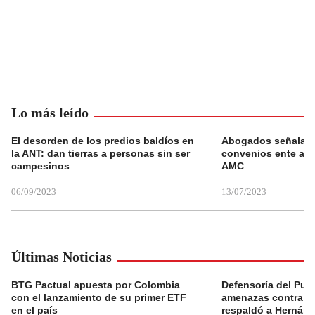
Lo más leído
El desorden de los predios baldíos en
Abogados señalan 
la ANT: dan tierras a personas sin ser
convenios ente alc
campesinos
AMC
06/09/2023
13/07/2023
Últimas Noticias
BTG Pactual apuesta por Colombia
Defensoría del Pue
con el lanzamiento de su primer ETF
amenazas contra la
en el país
respaldó a Hernán