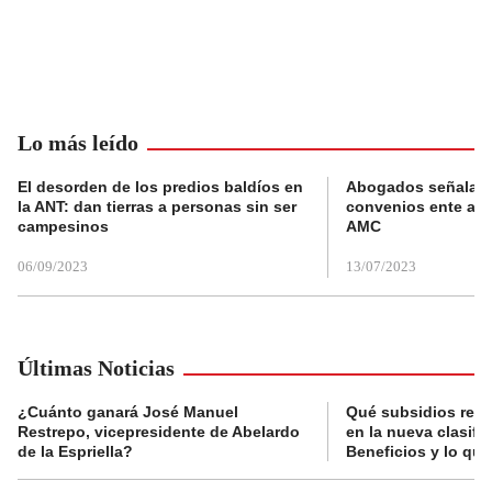
Lo más leído
El desorden de los predios baldíos en
Abogados señalan 
la ANT: dan tierras a personas sin ser
convenios ente alc
campesinos
AMC
06/09/2023
13/07/2023
Últimas Noticias
¿Cuánto ganará José Manuel
Qué subsidios reci
Restrepo, vicepresidente de Abelardo
en la nueva clasifi
de la Espriella?
Beneficios y lo qu