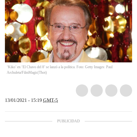
‘Kiko’ en ‘El Chavo del 8’ se lanzó a la política. Foto: Getty Images: Paul
Archuleta/FilmMagic
(
Thot
)
13/01/2021 - 15:19
GMT-5