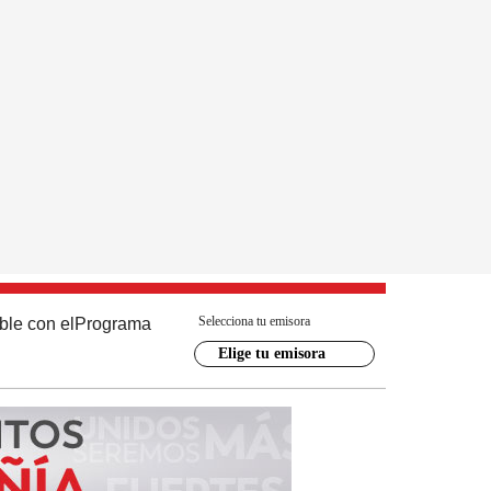
Selecciona tu emisora
ble con el
Programa
Elige tu emisora