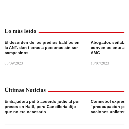
Lo más leído
El desorden de los predios baldíos en
Abogados señalan 
la ANT: dan tierras a personas sin ser
convenios ente alc
campesinos
AMC
06/09/2023
13/07/2023
Últimas Noticias
Embajadora pidió acuerdo judicial por
Conmebol expresó
presos en Haití, pero Cancillería dijo
“preocupación por 
que no era necesario
acciones unilateral