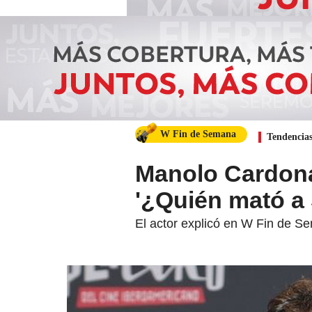
W Fin de Semana
Tendencia
Manolo Cardona
'¿Quién mató a 
El actor explicó en W Fin de S