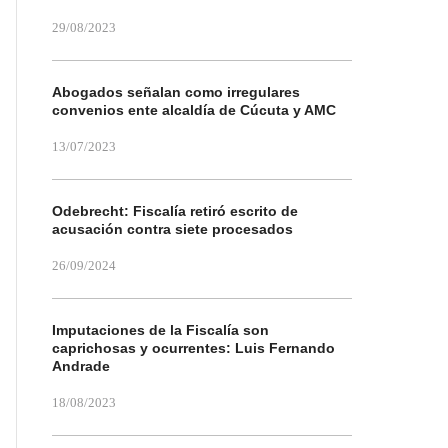
29/08/2023
Abogados señalan como irregulares
convenios ente alcaldía de Cúcuta y AMC
13/07/2023
Odebrecht: Fiscalía retiró escrito de
acusación contra siete procesados
26/09/2024
Imputaciones de la Fiscalía son
caprichosas y ocurrentes: Luis Fernando
Andrade
18/08/2023