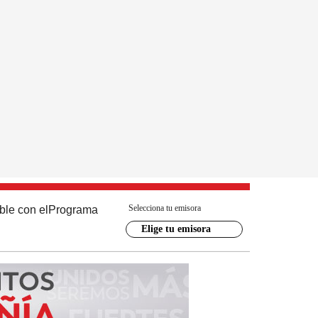
Selecciona tu emisora
ble con el
Programa
Elige tu emisora