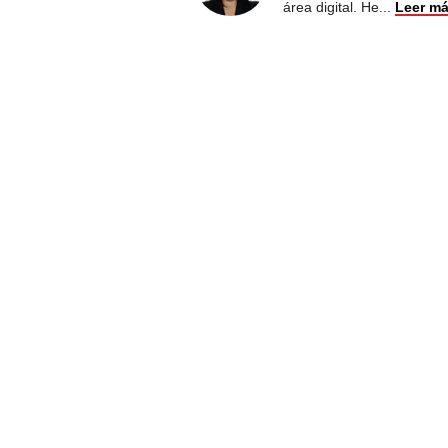
área digital. He
...
Leer m