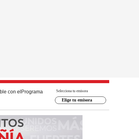
Selecciona tu emisora
ble con el
Programa
Elige tu emisora