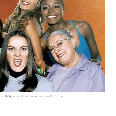
 de 'Betty, la Fea'. Foto: Colprensa/Canal RCN
(
Thot
)