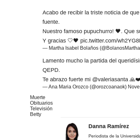
Acabo de recibir la triste noticia de q
fuente.
Nuestro famoso pupuchurro! 🖤. Que s
Y gracias 🤍🖤
pic.twitter.com/wh2YG8
— Martha Isabel Bolaños (@BolanosMarth
Lamento mucho la partida del queridís
QEPD.
Te abrazo fuerte mi
@valeriasanta
🙏❤
— Ana Maria Orozco (@orozcoanaok)
Nove
Muerte
Obituarios
Televisión
Betty
Danna Ramírez
Periodista de la Universi