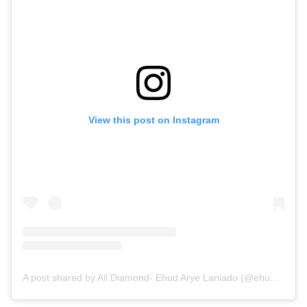
View this post on Instagram
A post shared by All Diamond- Ehud Arye Laniado (@ehudaryelaniado)