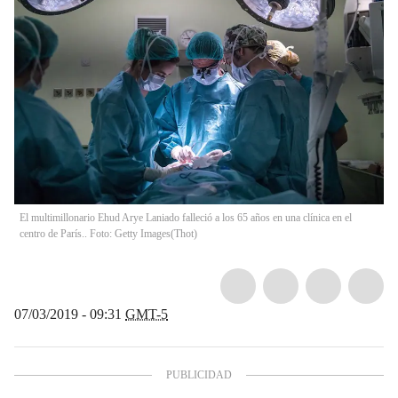
El multimillonario Ehud Arye Laniado falleció a los 65 años en una clínica en el
centro de París.. Foto: Getty Images
(
Thot
)
07/03/2019 - 09:31
GMT-5