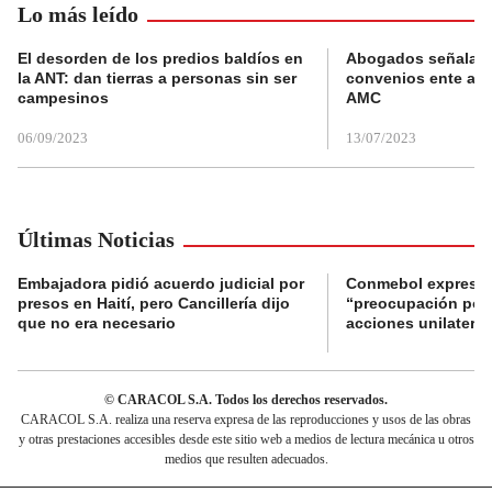
Lo más leído
El desorden de los predios baldíos en
Abogados señalan 
la ANT: dan tierras a personas sin ser
convenios ente alc
campesinos
AMC
06/09/2023
13/07/2023
Últimas Noticias
Embajadora pidió acuerdo judicial por
Conmebol expresó
presos en Haití, pero Cancillería dijo
“preocupación por 
que no era necesario
acciones unilateral
© CARACOL S.A. Todos los derechos reservados.
CARACOL S.A. realiza una reserva expresa de las reproducciones y usos de las obras
y otras prestaciones accesibles desde este sitio web a medios de lectura mecánica u otros
medios que resulten adecuados.