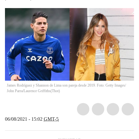
James Rodríguez y Shannon de Lima son pareja desde 2019. Foto: Getty Images/
John Parra/Laurence Griffiths
(
Thot
)
06/08/2021 - 15:02
GMT-5