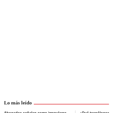
Lo más leído
Abogados señalan como irregulares
¿Qué tecnólogos re