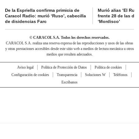
De la Espriella confirma primicia de
Murió alias ‘El Ruso
Caracol Radio: murió ‘Ruso’, cabecilla
frente 28 de las di
de disidencias Farc
‘Mordisco’
© CARACOL S.A. Todos los derechos reservados.
CARACOL S.A. realiza una reserva expresa de las reproducciones y usos de las obras
y otras prestaciones accesibles desde este sitio web a medios de lectura mecánica u otros
medios que resulten adecuados.
Aviso legal
Política de Protección de Datos
Política de cookies
Configuración de cookies
Transparencia
Soluciones W
Teléfonos
Escríbanos