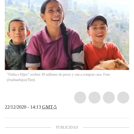
"Nubia e Hijos" reciben 30 millones de pesos y van a comprar casa. Foto:
@nubiaehijos
(
Thot
)
22/12/2020 - 14:13
GMT-5