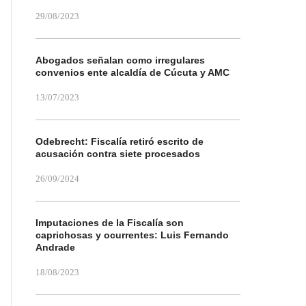
29/08/2023
Abogados señalan como irregulares
convenios ente alcaldía de Cúcuta y AMC
13/07/2023
Odebrecht: Fiscalía retiró escrito de
acusación contra siete procesados
26/09/2024
Imputaciones de la Fiscalía son
caprichosas y ocurrentes: Luis Fernando
Andrade
18/08/2023