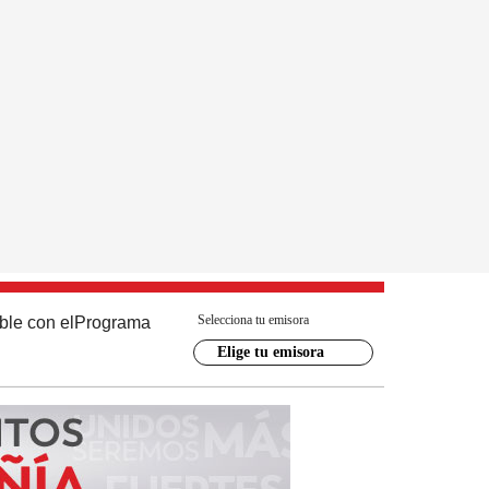
Selecciona tu emisora
ble con el
Programa
Elige tu emisora