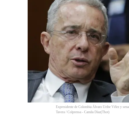
Expresidente de Colombia Álvaro Uribe Vélez y senad
Tavera / Colprensa - Camila Díaz
(
Thot
)