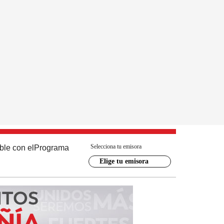
Selecciona tu emisora
ble con el
Programa
Elige tu emisora