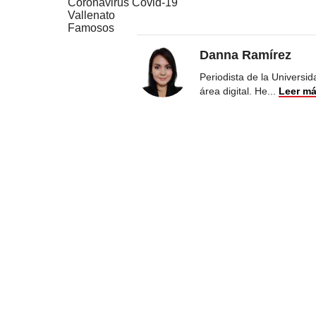
Coronavirus Covid-19
Vallenato
Famosos
Danna Ramírez
Periodista de la Universi
área digital. He
...
Leer m