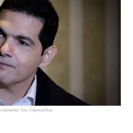
la enfermedad.. Foto: Colprensa
(
Thot
)