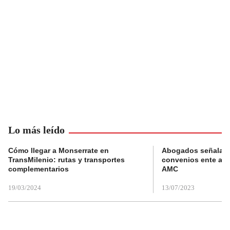
Lo más leído
Cómo llegar a Monserrate en
Abogados señalan 
TransMilenio: rutas y transportes
convenios ente alc
complementarios
AMC
19/03/2024
13/07/2023