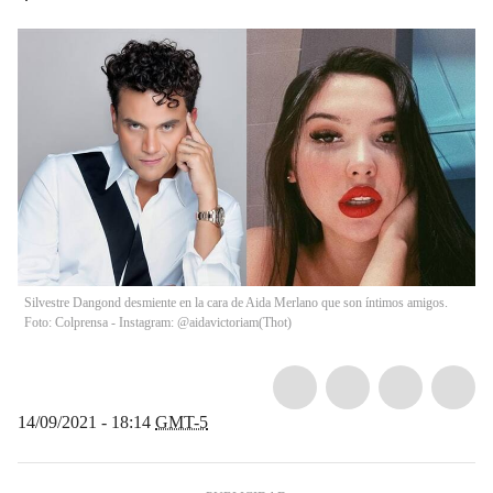
Silvestre Dangond desmiente en la cara de Aida Merlano que son íntimos amigos.
Foto: Colprensa - Instagram: @aidavictoriam
(
Thot
)
14/09/2021 - 18:14
GMT-5