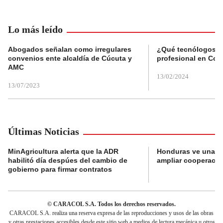
Lo más leído
Abogados señalan como irregulares
¿Qué tecnólogos re
convenios ente alcaldía de Cúcuta y
profesional en Col
AMC
13/02/2024
13/07/2023
Últimas Noticias
MinAgricultura alerta que la ADR
Honduras ve una o
habilitó día despúes del cambio de
ampliar cooperaci
gobierno para firmar contratos
© CARACOL S.A. Todos los derechos reservados.
CARACOL S.A. realiza una reserva expresa de las reproducciones y usos de las obras
y otras prestaciones accesibles desde este sitio web a medios de lectura mecánica u otros