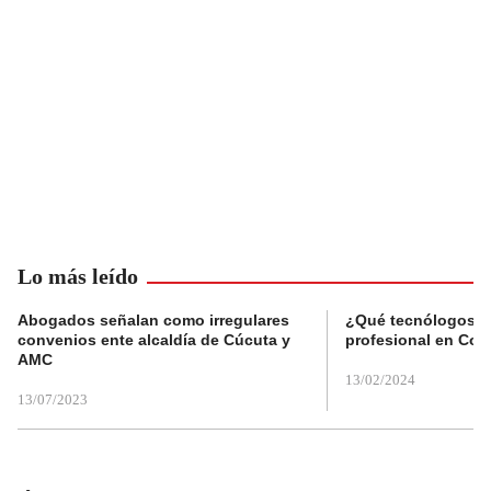
Lo más leído
Abogados señalan como irregulares
¿Qué tecnólogos re
convenios ente alcaldía de Cúcuta y
profesional en Col
AMC
13/02/2024
13/07/2023