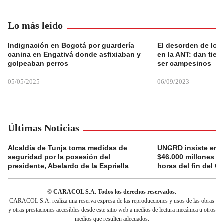
Lo más leído
Indignación en Bogotá por guardería
El desorden de los
canina en Engativá donde asfixiaban y
en la ANT: dan tier
golpeaban perros
ser campesinos
05/05/2025
06/09/2023
Últimas Noticias
Alcaldía de Tunja toma medidas de
UNGRD insiste en li
seguridad por la posesión del
$46.000 millones e
presidente, Abelardo de la Espriella
horas del fin del G
© CARACOL S.A. Todos los derechos reservados.
CARACOL S.A. realiza una reserva expresa de las reproducciones y usos de las obras
y otras prestaciones accesibles desde este sitio web a medios de lectura mecánica u otros
medios que resulten adecuados.