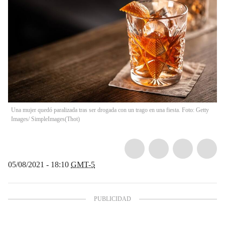
Una mujer quedó paralizada tras ser drogada con un trago en una fiesta. Foto: Getty
Images/ SimpleImages
(
Thot
)
05/08/2021 - 18:10
GMT-5