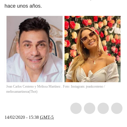
hace unos años.
Jean Carlos Centeno y Melissa Martínez . Foto: Instagram: jeankcenteno /
melissamartineza
(
Thot
)
14/02/2020 - 15:38
GMT-5