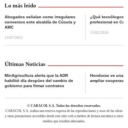
Lo más leído
Abogados señalan como irregulares
¿Qué tecnólogos re
convenios ente alcaldía de Cúcuta y
profesional en Col
AMC
13/02/2024
13/07/2023
Últimas Noticias
MinAgricultura alerta que la ADR
Honduras ve una o
habilitó día despúes del cambio de
ampliar cooperaci
gobierno para firmar contratos
© CARACOL S.A. Todos los derechos reservados.
CARACOL S.A. realiza una reserva expresa de las reproducciones y usos de las obras
y otras prestaciones accesibles desde este sitio web a medios de lectura mecánica u otros
medios que resulten adecuados.