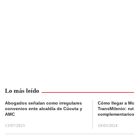
Lo más leído
Abogados señalan como irregulares
Cómo llegar a Mons
convenios ente alcaldía de Cúcuta y
TransMilenio: rutas
AMC
complementarios
13/07/2023
19/03/2024