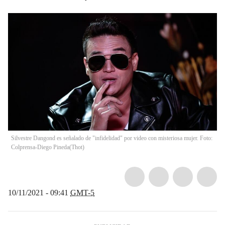
Silvestre Dangond es señalado de "infidelidad" por video con misteriosa mujer. Foto:
Colprensa-Diego Pineda
(
Thot
)
10/11/2021 - 09:41
GMT-5