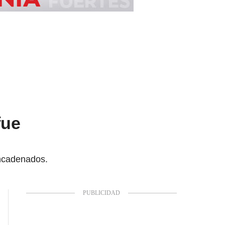
fue
encadenados.