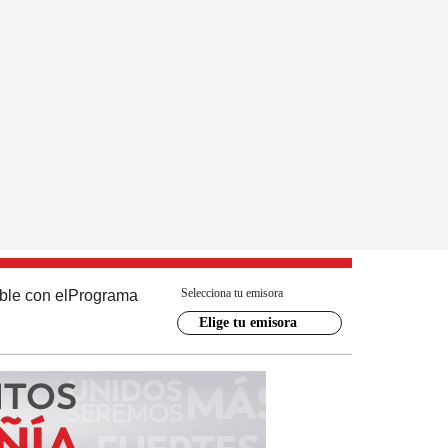
Selecciona tu emisora
ble con el
Programa
Elige tu emisora