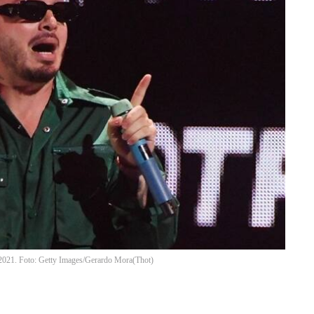
a, 2021. Foto: Getty Images/Gerardo Mora
(
Thot
)