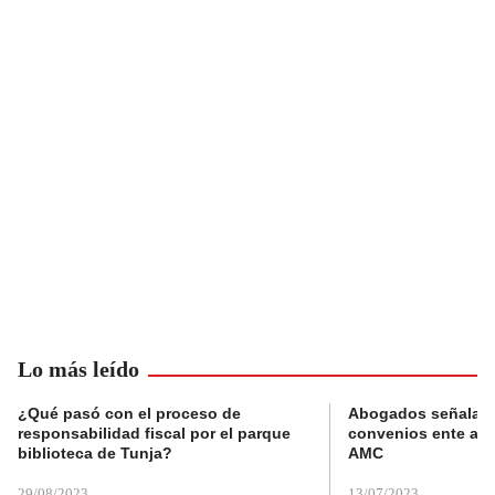
Lo más leído
¿Qué pasó con el proceso de
Abogados señalan 
responsabilidad fiscal por el parque
convenios ente alc
biblioteca de Tunja?
AMC
29/08/2023
13/07/2023