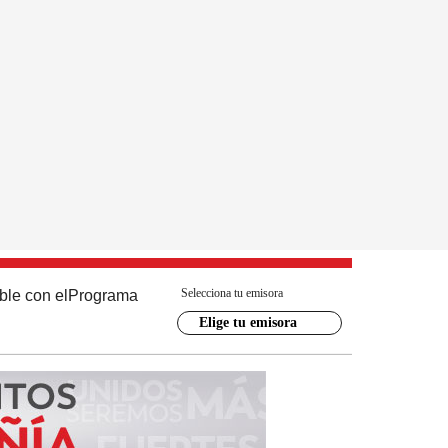
Selecciona tu emisora
ble con el
Programa
Elige tu emisora