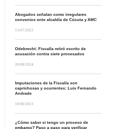
Abogados señalan como irregulares
convenios ente alcaldía de Cúcuta y AMC
13/07/2023
Odebrecht: Fiscalía retiró escrito de
acusación contra siete procesados
26/09/2024
Imputaciones de la Fiscalía son
caprichosas y ocurrentes: Luis Fernando
Andrade
18/08/2023
¿Cómo saber si tengo un proceso de
embargo? Paso a paso para verificar