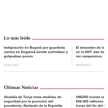
Lo más leído
Indignación en Bogotá por guardería
El desorden de los
canina en Engativá donde asfixiaban y
en la ANT: dan tier
golpeaban perros
ser campesinos
05/05/2025
06/09/2023
Últimas Noticias
Alcaldía de Tunja toma medidas de
UNGRD insiste en li
seguridad por la posesión del
$46.000 millones e
presidente, Abelardo de la Espriella
horas del fin del G