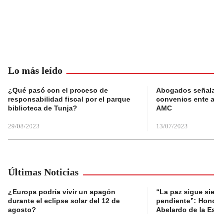
Lo más leído
¿Qué pasó con el proceso de
Abogados señalan 
responsabilidad fiscal por el parque
convenios ente alc
biblioteca de Tunja?
AMC
29/08/2023
13/07/2023
Últimas Noticias
¿Europa podría vivir un apagón
“La paz sigue sien
durante el eclipse solar del 12 de
pendiente”: Honori
agosto?
Abelardo de la Espr