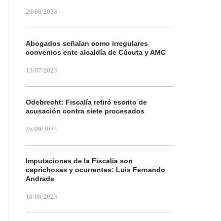
29/08/2023
Abogados señalan como irregulares
convenios ente alcaldía de Cúcuta y AMC
13/07/2023
Odebrecht: Fiscalía retiró escrito de
acusación contra siete procesados
26/09/2024
Imputaciones de la Fiscalía son
caprichosas y ocurrentes: Luis Fernando
Andrade
18/08/2023