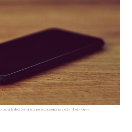
o aquí le decimos si éste particularmente es cierto. . Foto: Getty