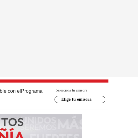
Selecciona tu emisora
ble con el
Programa
Elige tu emisora