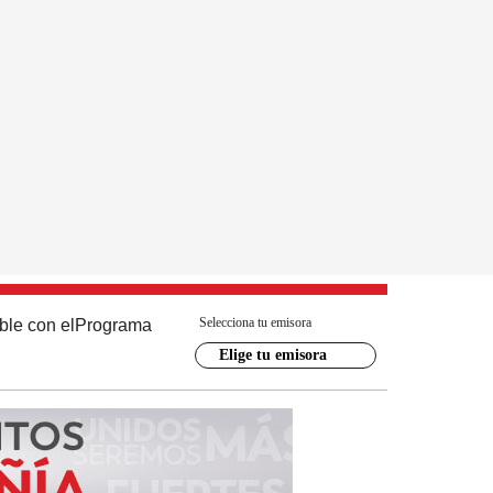
Selecciona tu emisora
ble con el
Programa
Elige tu emisora