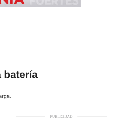
 batería
arga.