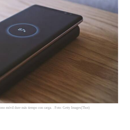
éfono móvil dure más tiempo con carga. . Foto: Getty Images
(
Thot
)