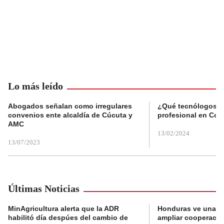
Lo más leído
Abogados señalan como irregulares
¿Qué tecnólogos re
convenios ente alcaldía de Cúcuta y
profesional en Col
AMC
13/02/2024
13/07/2023
Últimas Noticias
MinAgricultura alerta que la ADR
Honduras ve una o
habilitó día despúes del cambio de
ampliar cooperaci