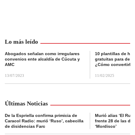
Lo más leído
Abogados señalan como irregulares
10 plantillas de hoj
convenios ente alcaldía de Cúcuta y
gratuitas para des
AMC
¿Cómo convertirla
13/07/2023
11/02/2025
Últimas Noticias
De la Espriella confirma primicia de
Murió alias ‘El Ruso
Caracol Radio: murió ‘Ruso’, cabecilla
frente 28 de las di
de disidencias Farc
‘Mordisco’