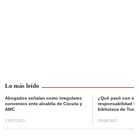
Lo más leído
Abogados señalan como irregulares
¿Qué pasó con el 
convenios ente alcaldía de Cúcuta y
responsabilidad fis
AMC
biblioteca de Tunja
13/07/2023
29/08/2023