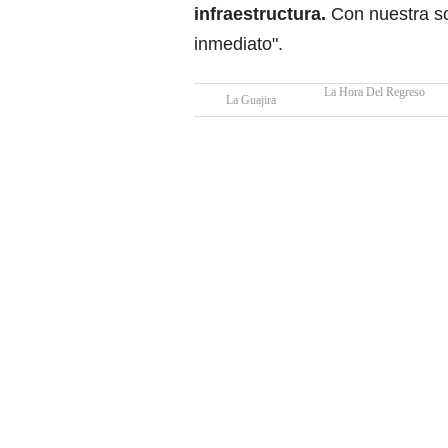
infraestructura.
Con nuestra so
inmediato".
La Hora Del Regreso
La Guajira