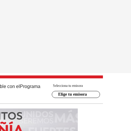
Selecciona tu emisora
ble con el
Programa
Elige tu emisora