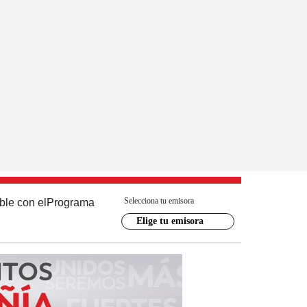
Selecciona tu emisora
ble con el
Programa
Elige tu emisora