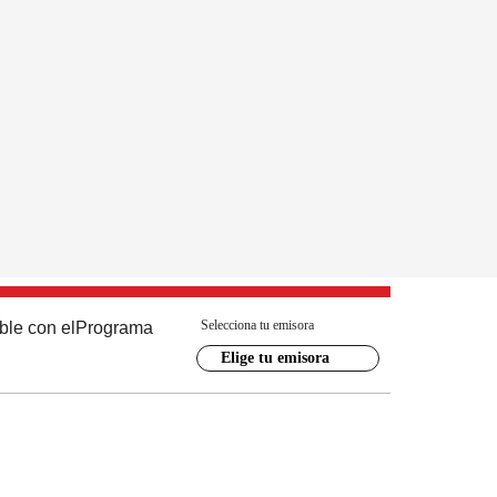
Selecciona tu emisora
ble con el
Programa
Elige tu emisora