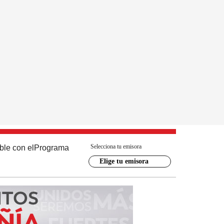
Selecciona tu emisora
ble con el
Programa
Elige tu emisora