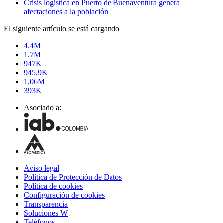
Crisis logística en Puerto de Buenaventura genera
afectaciones a la población
El siguiente artículo se está cargando
4.4M
1.7M
947K
945,9K
1,06M
393K
Asociado a:
Aviso legal
Política de Protección de Datos
Política de cookies
Configuración de cookies
Transparencia
Soluciones W
Teléfonos