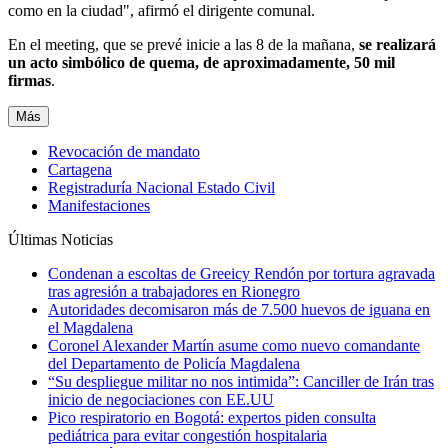
como en la ciudad", afirmó el dirigente comunal.
En el meeting, que se prevé inicie a las 8 de la mañana,
se realizará
un acto simbólico de quema, de aproximadamente, 50 mil
firmas
.
Más
Revocación de mandato
Cartagena
Registraduría Nacional Estado Civil
Manifestaciones
Últimas Noticias
Condenan a escoltas de Greeicy Rendón por tortura agravada
tras agresión a trabajadores en Rionegro
Autoridades decomisaron más de 7.500 huevos de iguana en
el Magdalena
Coronel Alexander Martín asume como nuevo comandante
del Departamento de Policía Magdalena
“Su despliegue militar no nos intimida”: Canciller de Irán tras
inicio de negociaciones con EE.UU
Pico respiratorio en Bogotá: expertos piden consulta
pediátrica para evitar congestión hospitalaria