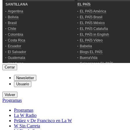
Cerrar
Newsletter
Usuario
Volver
Programas
Programas
La W Radio
Peláez y De Francisco en La W
W Sin Carreta