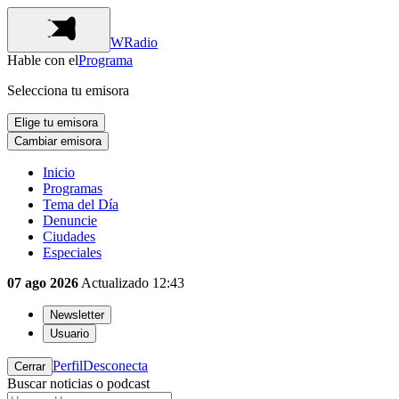
WRadio
Hable con el
Programa
Selecciona tu emisora
Elige tu emisora
Cambiar emisora
Inicio
Programas
Tema del Día
Denuncie
Ciudades
Especiales
07 ago 2026
Actualizado
12:43
Newsletter
Usuario
Perfil
Desconecta
Cerrar
Buscar noticias o podcast