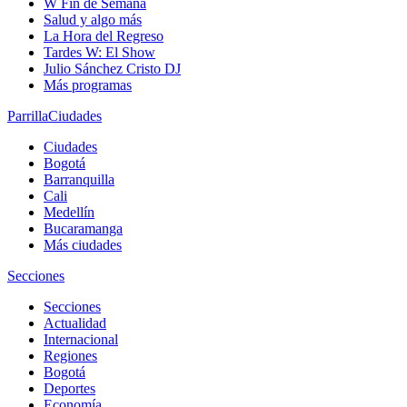
W Fin de Semana
Salud y algo más
La Hora del Regreso
Tardes W: El Show
Julio Sánchez Cristo DJ
Más programas
Parrilla
Ciudades
Ciudades
Bogotá
Barranquilla
Cali
Medellín
Bucaramanga
Más ciudades
Secciones
Secciones
Actualidad
Internacional
Regiones
Bogotá
Deportes
Economía