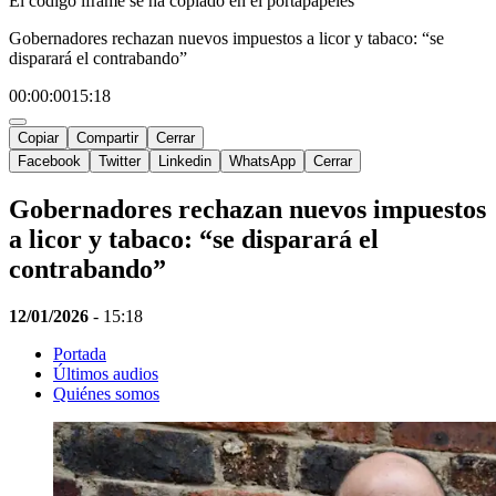
El código iframe se ha copiado en el portapapeles
Gobernadores rechazan nuevos impuestos a licor y tabaco: “se
disparará el contrabando”
00:00:00
15:18
Copiar
Compartir
Cerrar
Facebook
Twitter
Linkedin
WhatsApp
Cerrar
Gobernadores rechazan nuevos impuestos
a licor y tabaco: “se disparará el
contrabando”
12/01/2026
-
15:18
Portada
Últimos audios
Quiénes somos