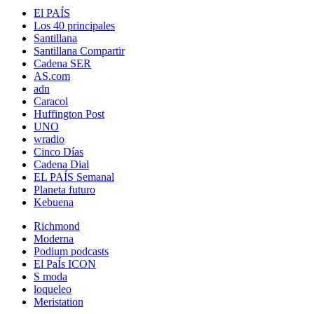
El PAÍS
Los 40 principales
Santillana
Santillana Compartir
Cadena SER
AS.com
adn
Caracol
Huffington Post
UNO
wradio
Cinco Días
Cadena Dial
EL PAÍS Semanal
Planeta futuro
Kebuena
Richmond
Moderna
Podium podcasts
El PaÍs ICON
S moda
loqueleo
Meristation