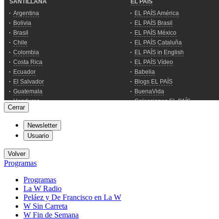
Cerrar
Newsletter
Usuario
Volver
Programas
Programas
La W Radio
Peláez y De Francisco en La W
W Sin Carreta
W Fin de Semana