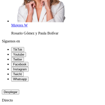
Mujeres W
Rosario Gómez y Paula Bolívar
Síguenos en
TikTok
Youtube
Twitter
Facebook
Instagram
Twicht
Whatsapp
Desplegar
Directo