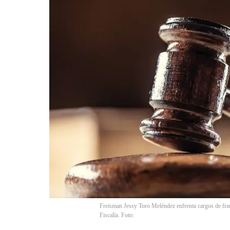
Freisman Jessy Toro Meléndez enfrenta cargos de frau
Fiscalía. Foto: