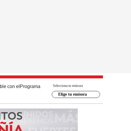
Selecciona tu emisora
ble con el
Programa
Elige tu emisora