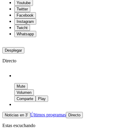
Youtube
Twitter
Facebook
Instagram
Twicht
Whatsapp
Desplegar
Directo
Mute
Volumen
Comparte
Play
Últimos programas
Noticias en 3′
Directo
Estas escuchando