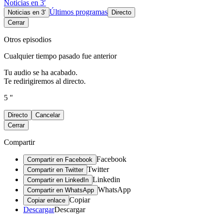
Noticias en 3′
Últimos programas
Noticias en 3′
Directo
Cerrar
Otros episodios
Cualquier tiempo pasado fue anterior
Tu audio se ha acabado.
Te redirigiremos al directo.
5 "
Directo
Cancelar
Cerrar
Compartir
Facebook
Compartir en Facebook
Twitter
Compartir en Twitter
Linkedin
Compartir en LinkedIn
WhatsApp
Compartir en WhatsApp
Copiar
Copiar enlace
Descargar
Descargar