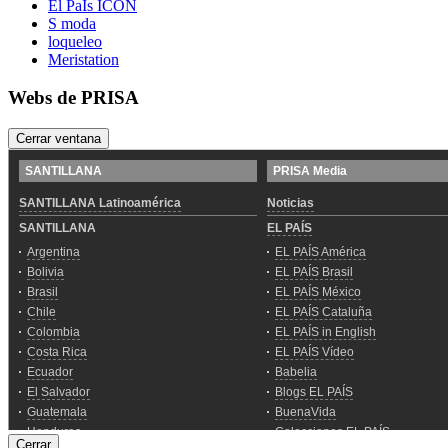
El PaÍs ICON
S moda
loqueleo
Meristation
Webs de PRISA
Cerrar ventana
Cerrar