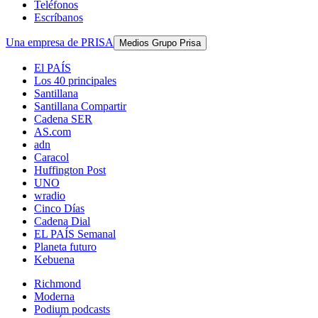
Teléfonos
Escríbanos
Una empresa de PRISA
Medios Grupo Prisa
El PAÍS
Los 40 principales
Santillana
Santillana Compartir
Cadena SER
AS.com
adn
Caracol
Huffington Post
UNO
wradio
Cinco Días
Cadena Dial
EL PAÍS Semanal
Planeta futuro
Kebuena
Richmond
Moderna
Podium podcasts