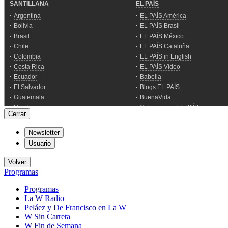
Cerrar
Newsletter
Usuario
Volver
Programas
Programas
La W Radio
Peláez y De Francisco en La W
W Sin Carreta
W Fin de Semana