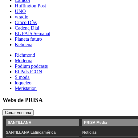
Caracol
Huffington Post
UNO
wradio
Cinco Días
Cadena Dial
EL PAÍS Semanal
Planeta futuro
Kebuena
Richmond
Moderna
Podium podcasts
El PaÍs ICON
S moda
loqueleo
Meristation
Webs de PRISA
Cerrar ventana