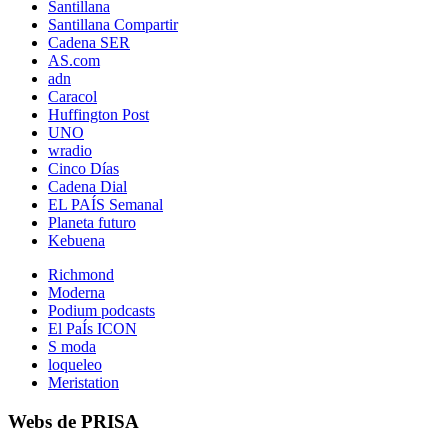
Santillana
Santillana Compartir
Cadena SER
AS.com
adn
Caracol
Huffington Post
UNO
wradio
Cinco Días
Cadena Dial
EL PAÍS Semanal
Planeta futuro
Kebuena
Richmond
Moderna
Podium podcasts
El PaÍs ICON
S moda
loqueleo
Meristation
Webs de PRISA