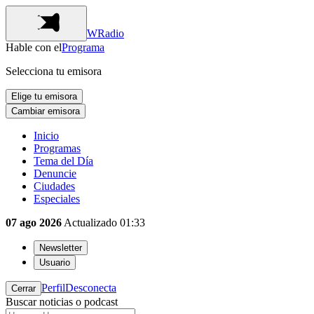
WRadio
Hable con el
Programa
Selecciona tu emisora
Elige tu emisora
Cambiar emisora
Inicio
Programas
Tema del Día
Denuncie
Ciudades
Especiales
07 ago 2026
Actualizado
01:33
Newsletter
Usuario
Perfil
Desconecta
Cerrar
Buscar noticias o podcast