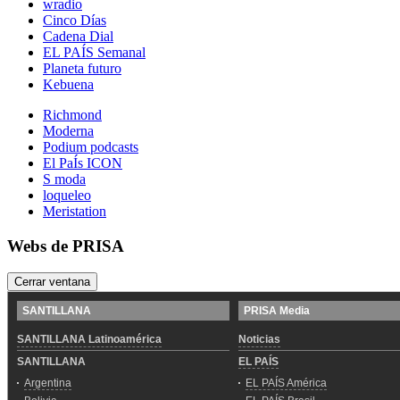
wradio
Cinco Días
Cadena Dial
EL PAÍS Semanal
Planeta futuro
Kebuena
Richmond
Moderna
Podium podcasts
El PaÍs ICON
S moda
loqueleo
Meristation
Webs de PRISA
Cerrar ventana