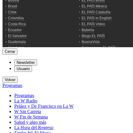
Cerrar
Newsletter
Usuario
Volver
Programas
Programas
La W Radio
Peláez y De Francisco en La W
W Sin Carreta
W Fin de Semana
Salud y algo más
La Hora del Regreso
Tardes W: El Show