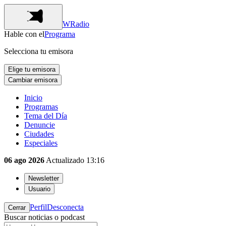
WRadio
Hable con el
Programa
Selecciona tu emisora
Elige tu emisora
Cambiar emisora
Inicio
Programas
Tema del Día
Denuncie
Ciudades
Especiales
06 ago 2026
Actualizado
13:16
Newsletter
Usuario
Perfil
Desconecta
Cerrar
Buscar noticias o podcast